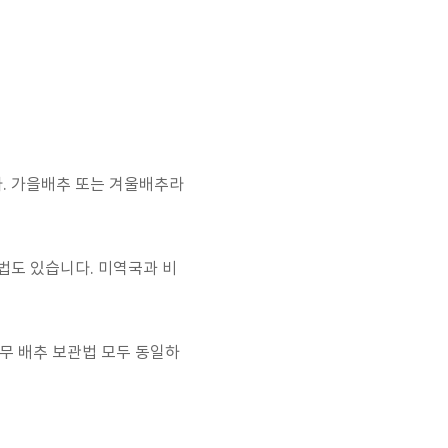
다. 가을배추 또는 겨울배추라
법도 있습니다. 미역국과 비
 무 배추 보관법 모두 동일하