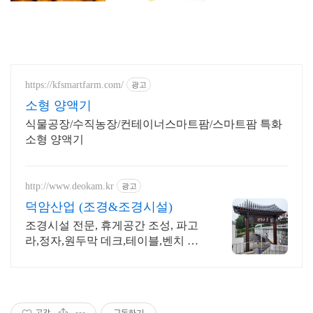
https://kfsmartfarm.com/
광고
소형 양액기
식물공장/수직농장/컨테이너스마트팜/스마트팜 특화
소형 양액기
http://www.deokam.kr
광고
덕암산업 (조경&조경시설)
조경시설 전문, 휴게공간 조성, 파고
라,정자,원두막 데크,테이블,벤치 직
접생산시공