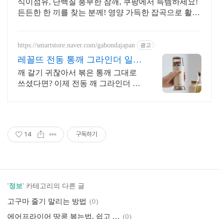
식이섬유, 단백질 풍부한 참깨, 쿠팡에서 득템하세요!
든든한 한 끼를 찾는 분께! 영양 가득한 잡곡으로 활기
찬 하루를 시작하세요.
https://smartstore.naver.com/gabondajapan
광고
레꼴뜨 전동 통깨 그라인더 일본
recolte레꼴뜨
깨 갈기 귀찮아서 볶은 통깨 그대로
쓰셨다면? 이제 전동 깨 그라인더 써
보세요 원터치 조작으로 번거로움
NO
14
구독하기
'
정보
' 카테고리의 다른 글
고구마 줄기 말리는 방법
(0)
에어프라이어 땅콩 볶는법, 쉽고 간편하게!
(0)