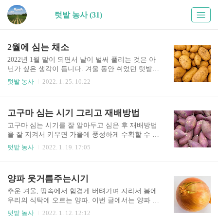
텃밭 농사 (31)
2월에 심는 채소
2022년 1월 말이 되면서 날이 벌써 풀리는 것은 아
닌가 싶은 생각이 듭니다. 겨울 동안 쉬었던 텃밭농
사를 슬슬 다시 준비해야 하는 시기는 2월부터입니
텃밭 농사
2022. 1. 25. 10:22
다. 3월에도 늦지 않지만 2월부터 준비하면 더 많은
수확을 얻을 수 있죠. 이번 글에서는 2월에 심는 작
물을 정리해 보도록 하겠습니다. 2월에 심는 작물 2
고구마 심는 시기 그리고 재배방법
월 파종하여 심는 작물은 많이 있지는 않습니다. 아
직은 추운 겨울 온도가 유지되고 있기 때문인데요,
고구마 심는 시기를 잘 알아두고 심은 후 재배방법
그럼에도 불구하고 추위에 강한 채소는 미리 파종
을 잘 지켜서 키우면 가을에 풍성하게 수확할 수 있
을 준비하는 것이 좋겠지요. 감자 감자의 경우 씨감
는 구황작물입니다. 우리나라에서는 여름에 잘 자
텃밭 농사
2022. 1. 19. 17:05
자를 미리 준비해서 빠른 경우 2월 중순에도 심을
라는 작물이어서 전국적으로 많이 심는 편입니다.
수 있습니다. 주로 남부해안지방에서 땅이 좀 녹은
원산지는 열대 아메리카인데, 우리나라에는 1600
후 바로 심는 것이죠. 남부내륙지방이나, 중부지방
년대 일본을 거쳐 들어왔다고 합니다. 고구마 심는
양파 웃거름주는시기
은 3월에 주로 심지만 씨감자를 준비하기 위해서는
시기 고구마는 원산지가 이미 따뜻한 지방이기 때
2월부터..
문에 일찍 심으면 안 됩니다. 기온이 15도 이상 올
추운 겨울, 땅속에서 힘겹게 버텨가며 자라서 봄에
라왔을 때 심어야 냉해를 입지 않고 잘 자라게 됩니
우리의 식탁에 오르는 양파. 이번 글에서는 양파 웃
다. 이런 시기가 언제일까요? 중부지방 고구마 심
거름주는시기 언제인지 정리를 해 보겠습니다. 겨
텃밭 농사
2022. 1. 12. 12:12
는 시기는 보통 5월 상순에서 중순 경입니다. 이때