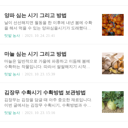
울철 양파 관리 우선 겨울에 동해를 막기 위해서 부
는 지온이 15도 정도 되기 시작하기 때문이죠. 요즘
직포나 비닐봉지를 덮어주어야 합니다. 이미 다 덮
날이 생각보다 더 빨리 따뜻해지는 경우도 많아서
어주셨겠죠? 땅이 얼기 전 비닐로 덮어주어야 하는
양파 심는 시기 그리고 방법
4월 하순에 심을 수 있기도 합니다만, 빨리 심는다
데, 시기를 놓쳤다면 부직포로 덮어주면 됩니다. 이
고 더 잘 자라는 것은..
렇게 덮어 준 것은 2월 중순에서 하순 정도, 기온이
날이 선선해지면 월동을 한 이후에 내년 봄에 수확
영상으로 3일 이상 올라간다 싶으면 서서히 제거해
을 해서 먹을 수 있는 양파심을시기가 도래했다고
주면 됩니다. 이것을 제거해 주는 이유는 바로 웃거
생각을 하시면 됩니다. 이번 글에서는 양파 심는 시
텃밭 농사
2021. 10. 24. 21:41
름을 주기 위해서입니다. 양파 재배하는 동안 웃거
기 그리고 양파 심는 방법, 간격, 깊이 등에 대해서
름은 2차례 정도 주어야 하는데, 각각 아래 시기에
정리를 해 보도록 하겠습니다. 양파 심는 시기 양파
주면 됩니다. 1차 웃거름 : 2월 중순에서 하순, 질소
는 씨앗을 직접 파종하여 심는 다면 8월 하순에서 9
마늘 심는 시기 그리고 방법
비료(요소)나 복합비료를 줍니다. 또는 마늘, 양파
월 상순 사이에 직파로 심을 수도 있지만, 대부분
전용 비..
이렇게 하지 않습니다. 모종을 기른 후 아주심기를
마늘은 일반적으로 가을에 파종하고 이듬해 봄에
하여 재배하는 것이 좋고, 모종을 키우기 힘드니 재
수확하는 작물입니다. 따라서 쌀쌀해지기 시작하
래시장이나 종묘상에서 양파 모종을 사서 심는 것
는 날씨가 되면 마늘 양파 심는 시기가 온 것이죠.
텃밭 농사
2021. 10. 23. 15:39
이 좋습니다. 양파 모종 심는 시기는 보통 10월 중
이번 글에서는 마늘 파종시기, 중부지방 마늘심는
순부터 11월 상순까지입니다. 가을양파 심는 시기
시기, 남부지방 마늘심는시기 등을 정리해 보도록
를 정리하자면, 중부지방 양파 심는 시기는 10월 중
하겠습니다. 마늘 심는 시기 마늘은 품종과 지역에
김장무 수확시기 수확방법 보관방법
순에서 하순 사이에, 남부지방 양파심는시기는 10
따라 심는 종류가 구분됩니다. 한지형과 난지형이
월 하순에서 ..
있는데 각각을 살펴 보겠습니다. 봄에 수확하기 때
김장무는 김장을 담글 때 아주 중요한 재료입니다.
문에 봄마늘이라고 하기도 하죠. 봄마늘 심는 시기
이번 글에서는 김장무 수확시기, 수확방법과 수확
를 정리해 보도록 하죠. 한지형 마늘의 경우 중부지
한 김장무 보관방법 등을 정리해 보도록 하겠습니
텃밭 농사
2021. 10. 23. 15:16
방은 10월 상순에서 중순에 심습니다. 이렇게 심으
다. 김장무는 너무 일찍 수확하면 수량이 적고, 품
면 이듬해 6월 경 수확할 수 있게 됩니다. 난지형
질이 떨어집니다. 그렇다고 또 늦게 수확하면 동해
마늘 심는 시기는 남부지방에서 주로 심게 되며, 9
를 입어 저장하기 어려워지니 적당한 시기에 수확