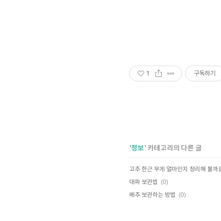
1
구독하기
정보
'
' 카테고리의 다른 글
고추 한근 무게 얼마인지 정리해 볼까
(0)
대파 보관법
(0)
배추 보관하는 방법