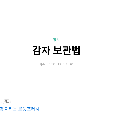
정보
감자 보관법
자슈
2021. 12. 6. 15:00
m
광고
함 지키는 로켓프레시